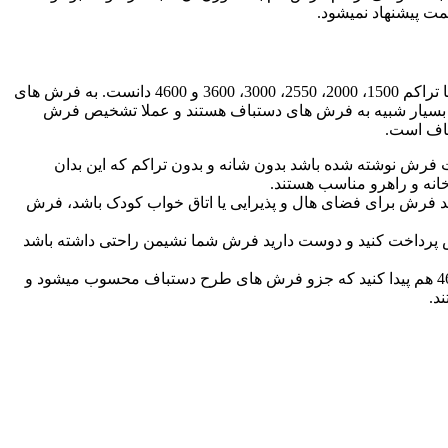
ت پیشنهاد نمیشود.
فرش های ماشینی شانه و تراکم مختلفی دارند و بر اساس شانه و تراکم قیمت گذاری میشوند. رایج ترین تراکم های فرش را میتوان فرش با تراکم 1500، 2000، 2550، 3000، 3600 و 4600 دانست. به فرش های
 زیادی که دارند بسیار شبیه به فرش های دستباف هستند و عملا تشخیص فرش
باف است.
لا تراکمی بین 700 تا 1500 دارند. ممکن است پشت فرش نوشته شده باشد بدون شانه و بدون تراکم که این بدان
میشود. اگر قصد شما از خرید فرش برای فضای هال و پذیرایی یا اتاق خواب کودک باشد، فرش
 هزینه زیادی بابت فرش پرداخت کنید و دوست دارید فرش شما نشیمن راحتی داشته باشد
فرش های 1200 شانه معمولا تراکم 3600 دارند. ممکن است شما فرش 1200 شانه با تراکم 4600 هم پیدا کنید که جزو فرش های طرح دستباف محسوب میشود و